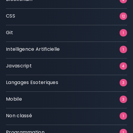
CSS
12
Git
1
Intelligence Artificielle
1
Javascript
4
Langages Esoteriques
3
Mobile
3
Non classé
1
Programmation
1