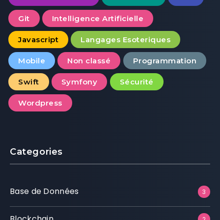
Git
Intelligence Artificielle
Javascript
Langages Esoteriques
Mobile
Non classé
Programmation
Swift
Symfony
Sécurité
Wordpress
Categories
Base de Données
3
Blockchain
2