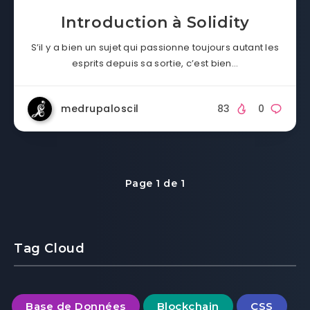
Introduction à Solidity
S’il y a bien un sujet qui passionne toujours autant les
esprits depuis sa sortie, c’est bien…
medrupaloscil
83
0
Page 1 de 1
Tag Cloud
Base de Données
Blockchain
CSS