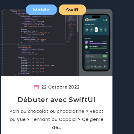
Mobile
Swift
22 Octobre 2022
Débuter avec SwiftUI
Pain au chocolat ou chocolatine ? React
ou Vue ? Tennant ou Capaldi ? Ce genre
de…