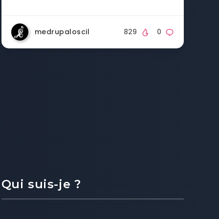
medrupaloscil
829
0
Qui suis-je ?