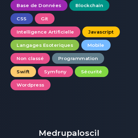
Base de Données
Blockchain
CSS
Git
Intelligence Artificielle
Javascript
Langages Esoteriques
Mobile
Non classé
Programmation
Swift
Symfony
Sécurité
Wordpress
Medrupaloscil