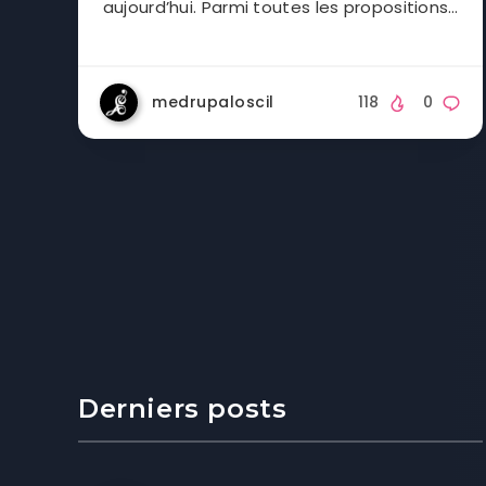
aujourd’hui. Parmi toutes les propositions…
medrupaloscil
118
0
Derniers posts