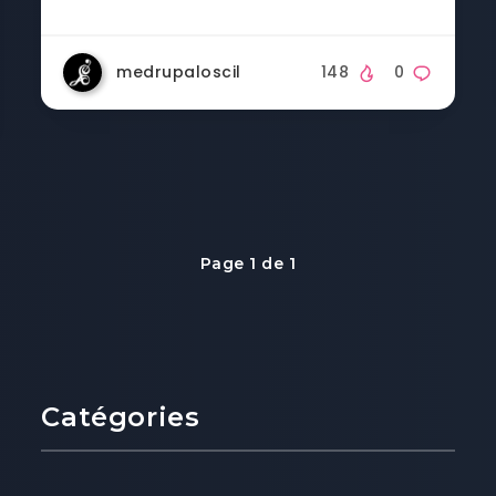
medrupaloscil
148
0
Page 1 de 1
Catégories