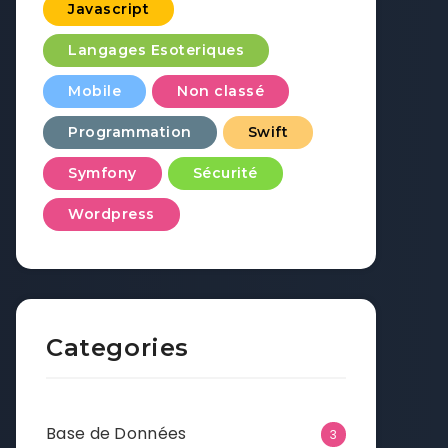
Javascript
Langages Esoteriques
Mobile
Non classé
Programmation
Swift
Symfony
Sécurité
Wordpress
Categories
Base de Données
3