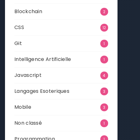
Blockchain
2
CSS
12
Git
1
Intelligence Artificielle
1
Javascript
4
Langages Esoteriques
3
Mobile
3
Non classé
1
Programmation
1