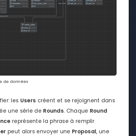
se de données
ier: les
Users
créent et se rejoignent dans
crée une série de
Rounds
. Chaque
Round
ence
représente la phrase à remplir
er
peut alors envoyer une
Proposal
, une