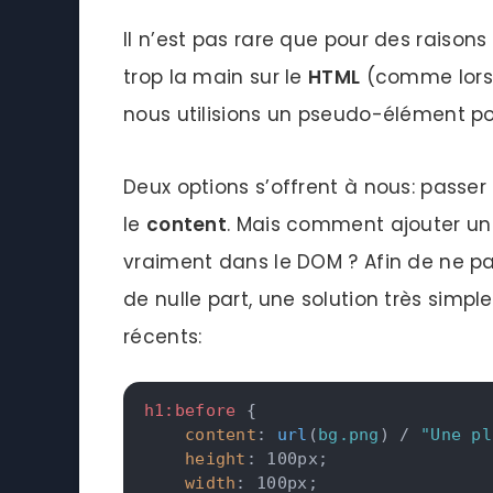
Il n’est pas rare que pour des raisons
trop la main sur le
HTML
(comme lors d
nous utilisions un pseudo-élément po
Deux options s’offrent à nous: passer
le
content
. Mais comment ajouter un 
vraiment dans le DOM ? Afin de ne pas
de nulle part, une solution très simpl
récents:
h1:before
{
content
:
url
(
bg.png
)
 / 
"Une pl
height
:
 100px
;
width
:
 100px
;