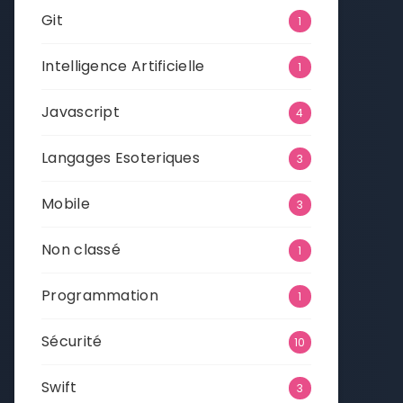
Git
1
Intelligence Artificielle
1
Javascript
4
Langages Esoteriques
3
Mobile
3
Non classé
1
Programmation
1
Sécurité
10
Swift
3