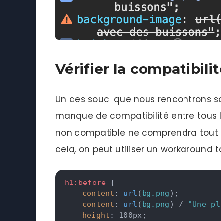
Vérifier la compatibili
Un des souci que nous rencontrons sou
manque de compatibilité entre tous l
non compatible ne comprendra tout b
cela, on peut utiliser un workaround t
h1:before
{
content
:
url
(
bg.png
)
;
content
:
url
(
bg.png
)
 / 
"Une pl
height
:
 100px
;