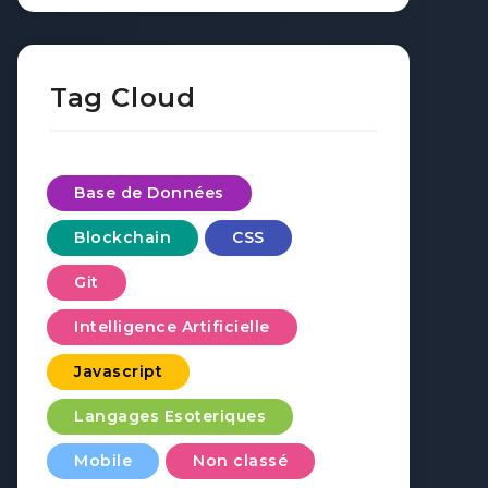
Tag Cloud
Base de Données
Blockchain
CSS
Git
Intelligence Artificielle
Javascript
Langages Esoteriques
Mobile
Non classé