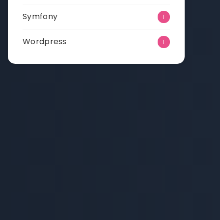
Symfony
1
Wordpress
1