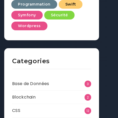
Programmation
Swift
Symfony
Sécurité
Wordpress
Categories
Base de Données
3
Blockchain
2
CSS
12