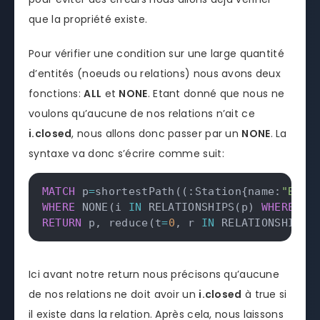
que la propriété existe.
Pour vérifier une condition sur une large quantité
d’entités (noeuds ou relations) nous avons deux
fonctions:
ALL
et
NONE
. Etant donné que nous ne
voulons qu’aucune de nos relations n’ait ce
i.closed
, nous allons donc passer par un
NONE
. La
syntaxe va donc s’écrire comme suit:
MATCH
 p
=
shortestPath
(
(
:Station{name:
"Bell
WHERE
 NONE
(
i 
IN
 RELATIONSHIPS
(
p
)
WHERE
EX
RETURN
 p
,
 reduce
(
t
=
0
,
 r 
IN
 RELATIONSHIPS
(
Ici avant notre return nous précisons qu’aucune
de nos relations ne doit avoir un
i.closed
à true si
il existe dans la relation. Après cela, nous laissons