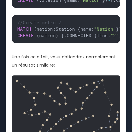
CREATE
(
:Station {name:
"Nation"
}
)
-
[
:CONNE
//Create metro 2
MATCH
(
nation:Station {name:
"Nation"
}
)
,
(
CREATE
(
nation
)
-
[
:CONNECTED {line:
"2"
,
 du
Une fois cela fait, vous obtiendrez normalement
un résultat similaire: