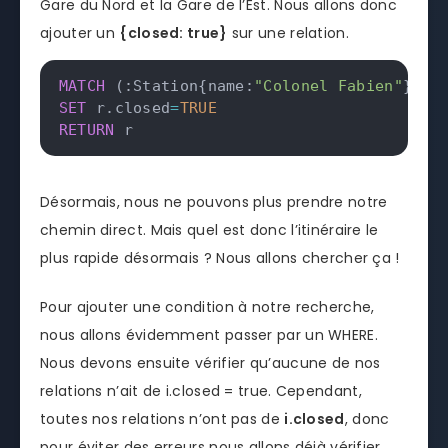
Gare du Nord et la Gare de l’Est. Nous allons donc
ajouter un
{closed: true}
sur une relation.
MATCH
(
:Station{name:
"Colonel Fabien"
}
)
-
[
SET
 r
.
closed
=
TRUE
RETURN
 r
Désormais, nous ne pouvons plus prendre notre
chemin direct. Mais quel est donc l’itinéraire le
plus rapide désormais ? Nous allons chercher ça !
Pour ajouter une condition à notre recherche,
nous allons évidemment passer par un WHERE.
Nous devons ensuite vérifier qu’aucune de nos
relations n’ait de i.closed = true. Cependant,
toutes nos relations n’ont pas de
i.closed
, donc
pour éviter des erreurs nous allons déjà vérifier