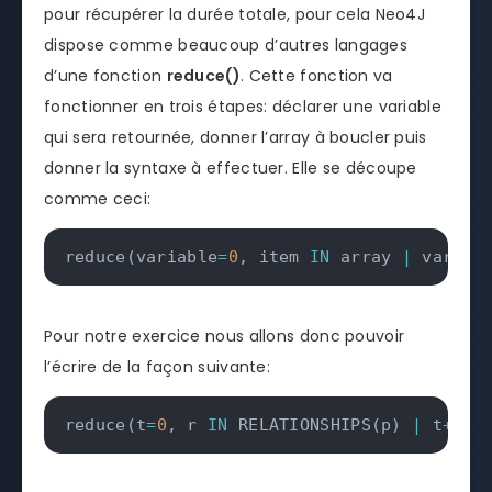
pour récupérer la durée totale, pour cela Neo4J
dispose comme beaucoup d’autres langages
d’une fonction
reduce()
. Cette fonction va
fonctionner en trois étapes: déclarer une variable
qui sera retournée, donner l’array à boucler puis
donner la syntaxe à effectuer. Elle se découpe
comme ceci:
reduce
(
variable
=
0
,
 item 
IN
 array 
|
 variab
Pour notre exercice nous allons donc pouvoir
l’écrire de la façon suivante:
reduce
(
t
=
0
,
 r 
IN
 RELATIONSHIPS
(
p
)
|
 t
+
r
.
d