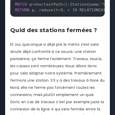
MATCH
 p
=
shortestPath
(
(
:Station{name:
"Bell
RETURN
 p
,
 reduce
(
t
=
0
,
 r 
IN
 RELATIONSHIPS
(
Quid des stations fermées ?
Et oui, quiconque a déjà pris le métro s’est sans
doute déjà confronté à ce soucis: une station
parisienne, ça ferme facilement. Travaux, soucis,
les causes sont nombreuses. Nous allons donc
pour cela adapter notre système. Premièrement:
fermons une station. S’il y a des travaux à Gare du
Nord, elle ne ferme pas forcément toutes les
connexions, mais plutôt simplement un quai.
Donc en cas de travaux c’est par exemple juste la
connexion de la ligne 4 qui sera fermée entre la