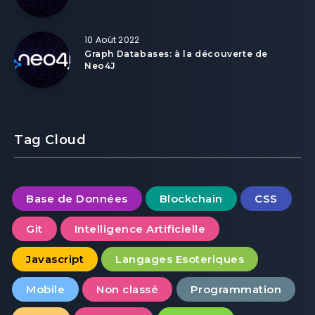
10 Août 2022
Graph Databases: à la découverte de
Neo4J
Tag Cloud
Base de Données
Blockchain
CSS
Git
Intelligence Artificielle
Javascript
Langages Esoteriques
Mobile
Non classé
Programmation