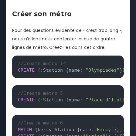
Créer son métro
Pour des questions évidente de « c’est trop long »,
nous n’allons nous contenter ici que de quatre
lignes de métro. Créez-les dans cet ordre:
//Create metro 14
CREATE
(
:Station {name: 
"Olympiades"
}
)
-
[
:
//Create metro 5
CREATE
(
:Station {name: 
"Place d'Italie"
}
//Create metro 6
MATCH
(
bercy:Station {name:
"Bercy"
}
)
,
(
it