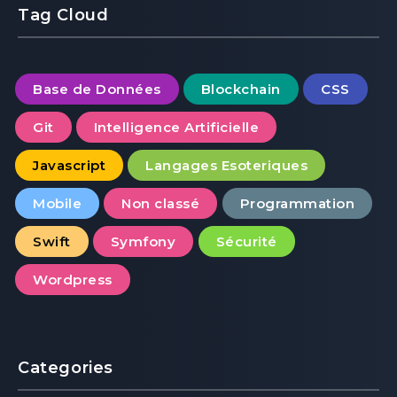
Tag Cloud
Base de Données
Blockchain
CSS
Git
Intelligence Artificielle
Javascript
Langages Esoteriques
Mobile
Non classé
Programmation
Swift
Symfony
Sécurité
Wordpress
Categories