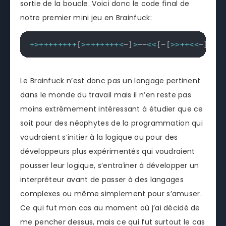
sortie de la boucle. Voici donc le code final de
notre premier mini jeu en Brainfuck:
+
>
++
++
++
++
[
>
++
++
++
+
<
−
]
>
−−
<<
[
−
[
>>
++
<<
−
]
>>
−
Le Brainfuck n’est donc pas un langage pertinent
dans le monde du travail mais il n’en reste pas
moins extrêmement intéressant à étudier que ce
soit pour des néophytes de la programmation qui
voudraient s’initier à la logique ou pour des
développeurs plus expérimentés qui voudraient
pousser leur logique, s’entraîner à développer un
interpréteur avant de passer à des langages
complexes ou même simplement pour s’amuser.
Ce qui fut mon cas au moment où j’ai décidé de
me pencher dessus, mais ce qui fut surtout le cas