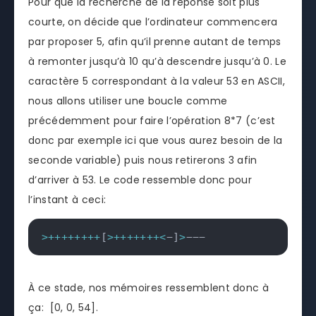
Pour que la recherche de la réponse soit plus
courte, on décide que l’ordinateur commencera
par proposer 5, afin qu’il prenne autant de temps
à remonter jusqu’à 10 qu’à descendre jusqu’à 0. Le
caractère 5 correspondant à la valeur 53 en ASCII,
nous allons utiliser une boucle comme
précédemment pour faire l’opération 8*7 (c’est
donc par exemple ici que vous aurez besoin de la
seconde variable) puis nous retirerons 3 afin
d’arriver à 53. Le code ressemble donc pour
l’instant à ceci:
>
++
++
++
++
[
>
++
++
++
+
<
−
]
>
−−−
À ce stade, nos mémoires ressemblent donc à
ça: [0, 0, 54].