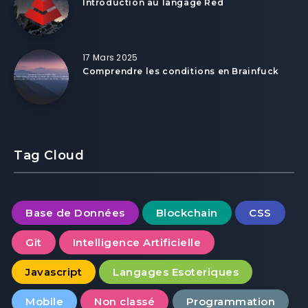
Introduction au langage Red
17 Mars 2025
Comprendre les conditions en Brainfuck
Tag Cloud
Base de Données
Blockchain
CSS
Git
Intelligence Artificielle
Javascript
Langages Esoteriques
Mobile
Non classé
Programmation