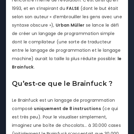
l’encontre même de l’évolution. C’est ainsi qu’en
1993, et en s’inspirant du
FALSE
(dont le but était
selon son auteur « d’embrouiller les gens avec une
syntaxe obscure »),
Urban Müller
se lance le défi
de créer un langage de programmation simple
dont le compilateur (une sorte de traducteur
entre le langage de programmation et le langage
machine) aurait la taille la plus réduite possible:
le
Brainfuck
.
Qu’est-ce que le Brainfuck ?
Le Brainfuck est un langage de programmation
composé
uniquement de 8 instructions
(ce qui
est très peu). Pour le visualiser simplement,
imaginez une boîte de chocolats… à 30.000 cases
(initialement le Brainfuck n’acceptait que 30.000