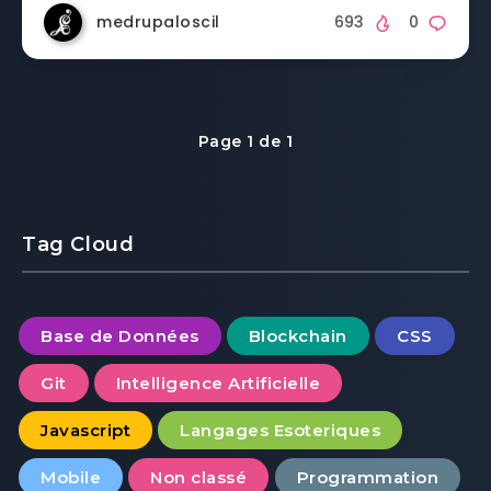
medrupaloscil
693
0
Page 1 de 1
Tag Cloud
Base de Données
Blockchain
CSS
Git
Intelligence Artificielle
Javascript
Langages Esoteriques
Mobile
Non classé
Programmation