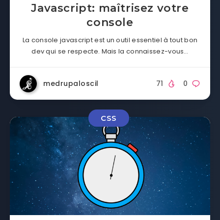
Javascript: maîtrisez votre
console
La console javascript est un outil essentiel à tout bon
dev qui se respecte. Mais la connaissez-vous…
medrupaloscil
71
0
CSS